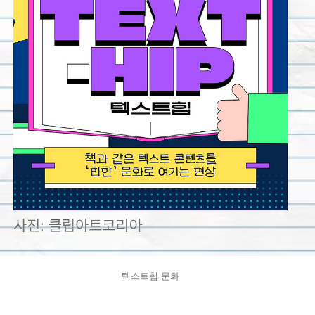
텍스트힙 문화