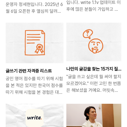
입니다. write 1.1v 업데이트 이
운영자 정세현입니다. 2025년 6
후에 많은 분들이 가입하고 글
월 6일 오픈한 후 열심히 달려온
을 써주고 계십니다. 이 열기를
write이 아쉽지만 1년을 채우지
이어가기 위해 write 팀에서 이
못하고 서비스를 종료하게 되었
벤트를 준비했어요!0916 업데
습니다. 비록 나이는 1살이 채 되
이트 요약⚈ 호감 보내기에 들
지 않았지만 그 사이에 많은 고민
어가는 잉크가 30개에서 15개
과 시도가 있었는데요. 다양한 상
로 줄어들었어요작가님들의 수
황을 고려했을 때 write 운영을
월한 만남을 위한 50% 할인 이
여기에서 멈추는 것이 맞다는 결
벤트 ✨호감 보내기에 들어가는
정을 내리게 되었습니다. 길지 않
나만의 글감을 찾는 15가지 질
잉크는 오픈 이후 지금까지 30
글쓰기 관련 자격증 리스트
은 시간 동안 900명 넘는 고객들
문
"글을 쓰고 싶은데 뭘 써야 할지
개로 고정되어 있었습니다. 이
공인 영어 점수를 따기 위해 시험
이 write을 다운 받아 주시고,
모르겠어요." 이런 고민 한 번쯤
번 1.1v 업데이트를 기념하여 호
을 본 적은 있지만 한국어 점수를
1,700개가 넘는 글이 쌓였습니
은 해보셨을 거예요. 머릿속에
감 보내기에 들어가는 잉크를
따기 위해 시험을 본 경험은 대부
다. 한편 한편 너무나 진심이 담
는 분명 쓸 이야기가 있는데 막
50% 할인해서 15개로 줄이는
분 없으실 거예요. 우리가 매일
긴 글들을 써주셨기에 제가 만든
상 빈 화면을 마주하면 아무것
이벤트를 진행합니다. 정해진
쓰는 한국어와 글쓰기 실력을 검
서비스임에도 너무나 놀라운 시
도 떠오르지 않죠. 그래서 오늘
기간 없이 진행되는 이벤트이니
증할 수 있는 자격증이 있습니다.
간들이었고 귀중한 경험이었습니
은 여러분의 내면에 잠들어 있
기존에 관심이 가는 작가님이
나의 한국어 실력을 평가해 보고
다. write의 여정은 여기서 끝나
는 글감을 깨워줄 15가지 질문
계셨다면 이번 기회를 놓치지
싶거나 특정 직무에 지원할 때 가
지만 이것이 글쓰기의 실패는 절