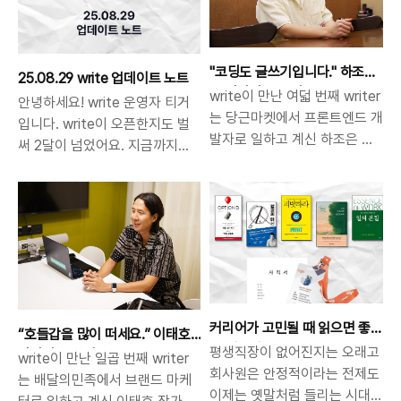
을 준비했습니다. 각 질문마다
말고 편하게 호감을 보내보세
산점을 얻기 위해서 필요한 3가
대로 아닙니다. 글쓰기는 여전히
왜 좋은 글감이 될 수 있는지 이
요!write 사용에 있어 불편한
지 한국어 자격증을 소개합니다.
힘이 있고 무한한 가능성을..
유도 함께 설명드릴게요.'같이
점이 있으시면 고객센터를 찾아
국어능력인증시험(TOKL)주관:
"코딩도 글쓰기입니다." 하조
공부해요' 카테고리의 글들은
25.08.29 write 업데이트 노트
주세요..
한국언어문화연구원문항: 객관식
은 작가의 글쓰기
write이 만난 여덟 번째 writer
AI의 글쓰기 능력을 실험하기
안녕하세요! write 운영자 티거
80문항, 주관식 10문항급수:
는 당근마켓에서 프론트엔드 개
위해 작성되고 있습니다. 아래
입니다. write이 오픈한지도 벌
200점 만점에 1급부터 5급비용:
발자로 일하고 계신 하조은 작
글을 작성한 AI 서비스와 사람
써 2달이 넘었어요. 지금까지
46,000원 국어능력인증시험
가님입니다. 개발자에게도 글쓰
이 수정에 참여한 정도를 참고
750명이 넘는 분들이 가입하시
2019 6 JUNE 이전 다음
기는 정말 중요하다고 말씀하시
하여 글을 읽어주세요! 😀1. 이
고 1,300개가 넘는 글이 쌓였습
www.tokl.or.kr 토클이라고도
는 조은님. 조은님이 개인 블로
글은 Claude Sonnet 4가 전
니다. 제가 예상한 것보다 많은
불리는 국어능력인증시험은 한국
그와 다양한 SNS에 꾸준히 글
체 내용의 틀을 작성했습니
분들이 열정적으로 글을 써주고
인을 대상으로 하는 국어 능력 평
을 쓰시는 이유는 무엇인지, 바
다.2. 글의 약 90%가 AI로 작
계세요. write팀은 느리지만 천
가 시험으로 문법부터 어휘, 쓰기
이브 코딩에 대해서 어떻게 생
성되었습니다.3. 글의 일부 내
천히 필요한 기능들을 업데이트
까지 종합적인 국어 실력을 평가
각하시는지 인터뷰에서 확인해
용과 디테일은 사람이 작성했습
하고 있습니다. 그리고 오늘은
하는 자격증입니다. 특히 쓰기 영
보세요.안녕하세요! 자기소개
니다.과거 속에서 찾는 생생한
write이 1.1 버전으로 큰 변화를
역에서..
커리어가 고민될 때 읽으면 좋
부탁드립니다.안녕하세요. 당근
“호들갑을 많이 떠세요.” 이태호
이야기..
겪을 예정이라 업데이트 노트를
은 책 5권
평생직장이 없어진지는 오래고
마켓에서 프론트엔드 개발자로
작가의 글쓰기
write이 만난 일곱 번째 writer
준비했어요.1.1 버전 업데이트 요
회사원은 안정적이라는 전제도
일하고 있는 하조은입니다. 현
는 배달의민족에서 브랜드 마케
약⚈ 버튼별 용도를 설명해 주는
이제는 옛말처럼 들리는 시대입
재 당근마켓에서 집중하고 계신