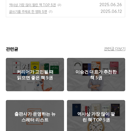
2025.06.26
역사상 가장 많이 팔린 책 TOP 5권
(2)
2025.06.12
글쓰기를 주제로 한 영화 5편
(7)
관련글
관련글 더보기
커리어가 고민될 때
이승건 대표가 추천한
읽으면 좋은 책 5권
책 5권
출판사가 운영하는 뉴
역사상 가장 많이 팔
스레터 리스트
린 책 TOP 5권